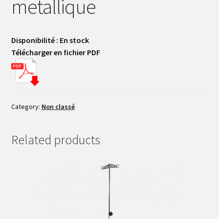
metallique
Lits Multipositions en Mélaminé
Matériel pour laboratoires photographiques​
Disponibilité : En stock
Mon compte
Télécharger en fichier PDF
Nos produits
Nos produits
Category:
Non classé
Nos produitss
Related products
Nos références
Page d’accueil
Paravent médical