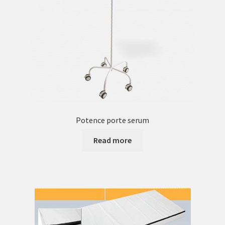
Potence porte serum
Présentation
Table d’accouchement
Table et Guéridons
Potence porte serum
test
Read more
Validation de la commande
yac