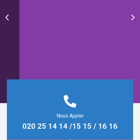
chargement et déchargement de patients des
véhicules de secours par une seule personne. Il est
livré avec un matelas
Lire la suite
Nous Appler
Faire Carrière
020 25 14 14 /15 15 / 16 16
Lire la suite